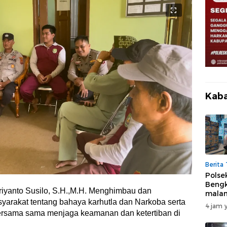
Kaba
Berita 
Polse
Bengk
riyanto Susilo, S.H.,M.H. Menghimbau dan
malam
arakat tentang bahaya karhutla dan Narkoba serta
mela
4 jam y
kegia
ersama sama menjaga keamanan dan ketertiban di
unit 