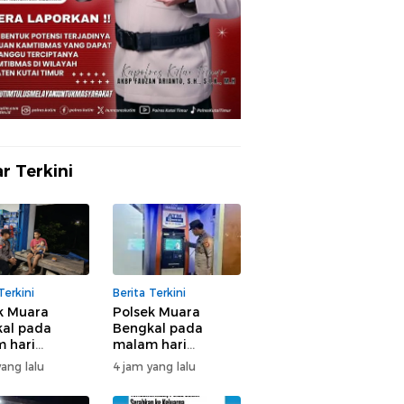
r Terkini
Terkini
Berita Terkini
k Muara
Polsek Muara
al pada
Bengkal pada
 hari
malam hari
ksanakan
melaksanakan
ang lalu
4 jam yang lalu
tan patroli
kegiatan patroli
samapta di
cipkon/kryd secara