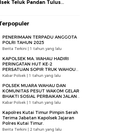
lsek Teluk Pandan Tulus
layani
Terpopuler
PENERIMAAN TERPADU ANGGOTA
POLRI TAHUN 2025
Berita Terkini |
1 tahun yang lalu
KAPOLSEK MA. WAHAU HADIRI
PERINGATAN HUT KE-2
PERSATUAN SOPIR TRUK WAHOU-
KOMBENG (PESUT WAKOM)
Kabar Polsek |
1 tahun yang lalu
POLSEK MUARA WAHAU DAN
KOMUNITAS PESUT WAKOM GELAR
BHAKTI SOSIAL PERBAIKAN JALAN
RAYA BERLUBANG
Kabar Polsek |
1 tahun yang lalu
Kapolres Kutai Timur Pimpin Serah
Terima Jabatan Kapolsek Jajaran
Polres Kutai Timur.
Berita Terkini |
2 tahun yang lalu