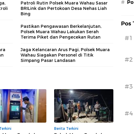
#
Po
ga,
Patroli Rutin Polsek Muara Wahau Sasar
Me
roli
BRILink dan Pertokoan Desa Nehas Liah
Bing
Pos 
Pastikan Pengawasan Berkelanjutan,
Polsek Muara Wahau Lakukan Serah
Terima Piket dan Pengecekan Rutan
#1
ara
Jaga Kelancaran Arus Pagi, Polsek Muara
an
Wahau Siagakan Personel di Titik
#2
Simpang Pasar Landasan
#3
#4
Terkini
Berita Terkini