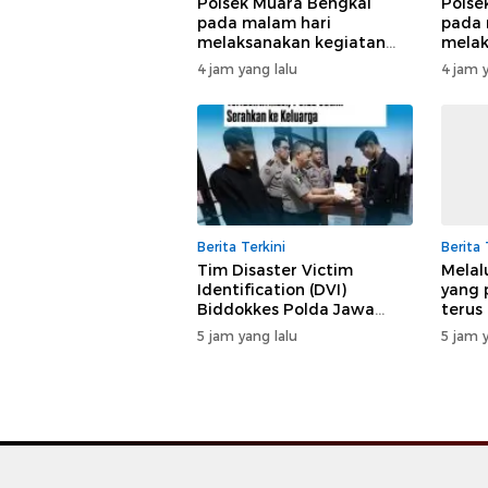
Polsek Muara Bengkal
Polse
pada malam hari
pada 
melaksanakan kegiatan
melak
patroli unit samapta di
patro
4 jam yang lalu
4 jam y
wilayahnya secara rutin
rutin
Berita Terkini
Berita 
Tim Disaster Victim
Melal
Identification (DVI)
yang 
Biddokkes Polda Jawa
terus
Timur terus melaksanakan
keped
5 jam yang lalu
5 jam y
proses identifikasi korban
masya
tenggelamnya KM Mutiara
Sentosa II secara
profesional, ilmiah,
transparan, dan humanis