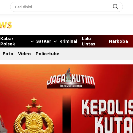
Kabar
Lalu
SatKer
Kriminal
Narkoba
Polsek
Lintas
Foto
Video
Policetube