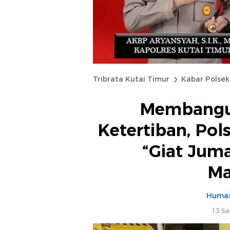
Tribrata Kutai Timur
Kabar Polsek
Membangu
Ketertiban, Pol
“Giat Juma
Ma
Humas
13 Se