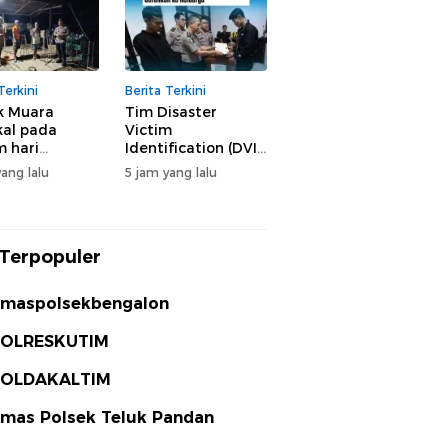
ahnya secara
rutin di wilayahnya
Terkini
Berita Terkini
k Muara
Tim Disaster
al pada
Victim
 hari
Identification (DVI)
ksanakan
Biddokkes Polda
ang lalu
5 jam yang lalu
tan sambang
Jawa Timur terus
rakat secara
melaksanakan
 di wilayahnya
proses identifikasi
korban
Terpopuler
tenggelamnya KM
Mutiara Sentosa II
secara profesional,
maspolsekbengalon
ilmiah, transparan,
dan humanis
OLRESKUTIM
OLDAKALTIM
mas Polsek Teluk Pandan