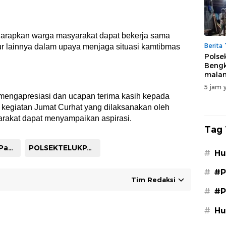
wilay
rutin
iharapkan warga masyarakat dapat bekerja sama
Berita 
ur lainnya dalam upaya menjaga situasi kamtibmas
Polse
Bengk
malam
mela
5 jam y
kegia
mengapresiasi dan ucapan terima kasih kepada
masya
kegiatan Jumat Curhat yang dilaksanakan oleh
rutin
rakat dapat menyampaikan aspirasi.
Tag 
Polsek Teluk Pandan Tulus Melayani
POLSEKTELUKPANDAN
#
Hu
#
#P
Tim Redaksi
#
#P
#
Hu