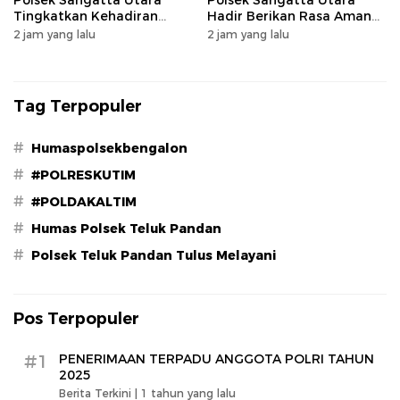
Polsek Sangatta Utara
Polsek Sangatta Utara
Tingkatkan Kehadiran
Hadir Berikan Rasa Aman
Polisi di Tengah Aktivitas
kepada Masyarakat
2 jam yang lalu
2 jam yang lalu
Masyarakat
Tag Terpopuler
#
Humaspolsekbengalon
#
#POLRESKUTIM
#
#POLDAKALTIM
#
Humas Polsek Teluk Pandan
#
Polsek Teluk Pandan Tulus Melayani
Pos Terpopuler
#1
PENERIMAAN TERPADU ANGGOTA POLRI TAHUN
2025
Berita Terkini |
1 tahun yang lalu