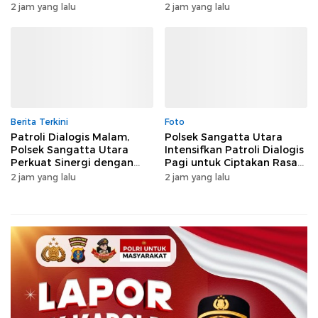
Polisi di Tengah Aktivitas
kepada Masyarakat
2 jam yang lalu
2 jam yang lalu
Masyarakat
Berita Terkini
Foto
Patroli Dialogis Malam,
Polsek Sangatta Utara
Polsek Sangatta Utara
Intensifkan Patroli Dialogis
Perkuat Sinergi dengan
Pagi untuk Ciptakan Rasa
Warga Jaga Kamtibmas
Aman
2 jam yang lalu
2 jam yang lalu