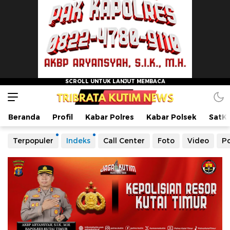
Beranda
Profil
Kabar Polres
Kabar Polsek
SatK
Terpopuler
Indeks
Call Center
Foto
Video
Po